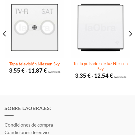
Tecla pulsador de luz Niessen
Tapa televisión Niessen Sky
Sky
Rango
3,55
€
11,87
€
-
de
I.V.A. incluido.
Rango
3,35
€
12,54
€
-
precios:
de
I.V.A. incluido.
desde
precios:
3,55 €
desde
hasta
3,35 €
11,87 €
hasta
12,54 €
SOBRE LAOBRA.ES:
Condiciones de compra
Condiciones de envío