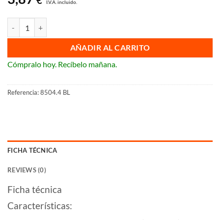
€
I.V.A. incluido.
Tecla pulsador luz visor Niessen Sky cantidad
AÑADIR AL CARRITO
Cómpralo hoy. Recíbelo mañana.
Referencia:
8504.4 BL
FICHA TÉCNICA
REVIEWS (0)
Ficha técnica
Características: