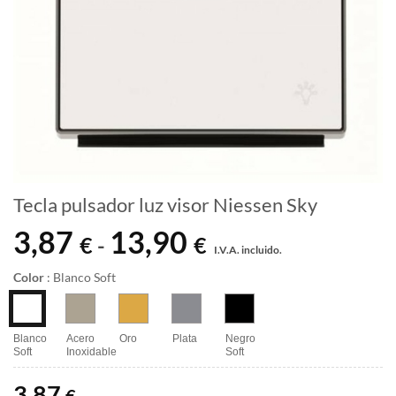
Tecla pulsador luz visor Niessen Sky
3,87
13,90
Rango
€
€
-
I.V.A. incluido.
de
precios:
Color
:
Blanco Soft
desde
3,87 €
hasta
Blanco
Acero
Oro
Plata
Negro
Soft
Inoxidable
Soft
13,90 €
3,87