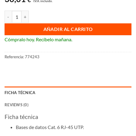
I.V.A. incluido.
Toma de red doble RJ-45 Categoría 6 Legrand Valena cantidad
AÑADIR AL CARRITO
Cómpralo hoy. Recíbelo mañana.
Referencia:
774243
FICHA TÉCNICA
REVIEWS (0)
Ficha técnica
Bases de datos Cat. 6 RJ-45 UTP.