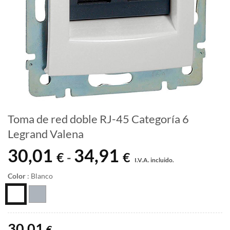
Toma de red doble RJ-45 Categoría 6
Legrand Valena
30,01
34,91
Rango
€
€
-
I.V.A. incluido.
de
precios:
Color
:
Blanco
desde
30,01 €
hasta
34,91 €
30,01
€