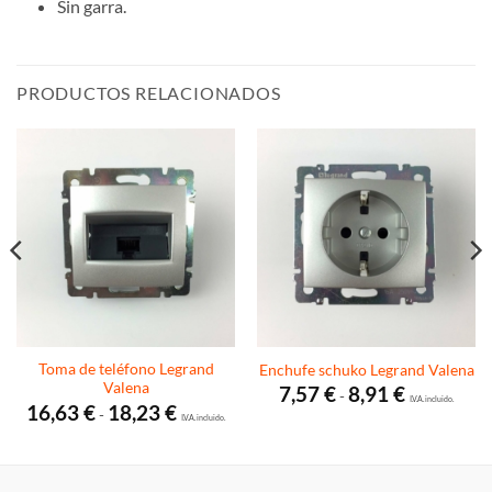
Sin garra.
PRODUCTOS RELACIONADOS
Toma de teléfono Legrand
Enchufe schuko Legrand Valena
Valena
Rango
7,57
€
8,91
€
-
de
I.V.A. incluido.
Rango
16,63
€
18,23
€
-
precios:
de
I.V.A. incluido.
desde
precios:
7,57 €
desde
hasta
16,63 €
8,91 €
hasta