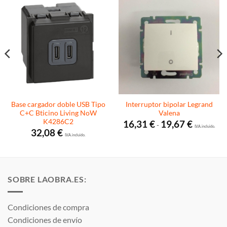
Base cargador doble USB Tipo
Interruptor bipolar Legrand
C+C Bticino Living NoW
Valena
K4286C2
Rango
16,31
€
19,67
€
-
de
I.V.A. incluido.
32,08
€
precios:
I.V.A. incluido.
desde
16,31 €
hasta
19,67 €
SOBRE LAOBRA.ES:
Condiciones de compra
Condiciones de envío