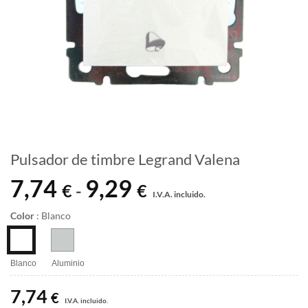
Pulsador de timbre Legrand Valena
7,74
9,29
Rango
€
€
-
I.V.A. incluido.
de
precios:
Color
:
Blanco
desde
7,74 €
hasta
Blanco
Aluminio
9,29 €
7,74
€
I.V.A. incluido.