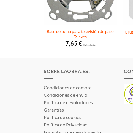
ión de superficie
Base de toma para televisión de paso
Cruz
o Ref.: 086040
Televes
4
€
7,65
€
I.V.A. incluido.
I.V.A. incluido.
SOBRE LAOBRA.ES:
CO
Condiciones de compra
Condiciones de envío
Política de devoluciones
Garantías
Política de cookies
Política de Privacidad
Formulario de desistimiento