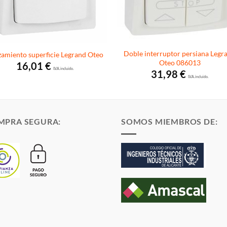
Doble interruptor persiana Legr
amiento superficie Legrand Oteo
Oteo 086013
16,01
€
I.V.A. incluido.
31,98
€
I.V.A. incluido.
MPRA SEGURA:
SOMOS MIEMBROS DE: