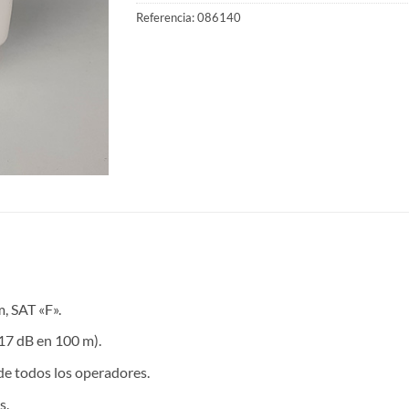
Referencia:
086140
, SAT «F».
17 dB en 100 m).
de todos los operadores.
s.