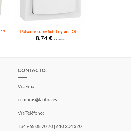
and
Pulsador superficie Legrand Oteo
8,74
€
I.V.A. incluido.
CONTACTO:
Vía Email:
compras@laobra.es
Vía Teléfono:
+34 965 08 70 70
|
610 304 370