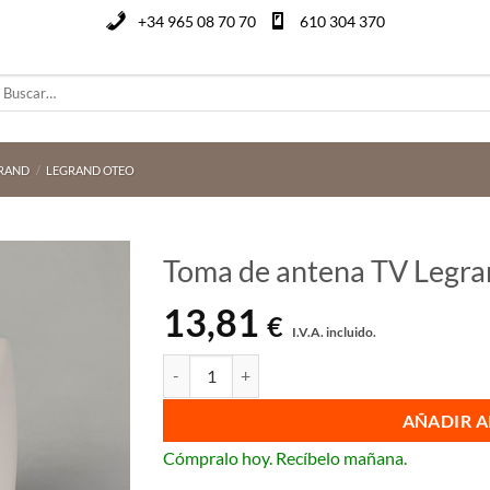
+34 965 08 70 70
610 304 370
uscar
or:
RAND
/
LEGRAND OTEO
Toma de antena TV Legra
13,81
€
I.V.A. incluido.
Toma de antena TV Legrand Oteo Ref. 086140 ca
AÑADIR A
Cómpralo hoy. Recíbelo mañana.