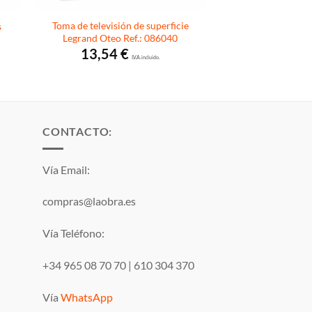
Toma de televisión de superficie
s
Legrand Oteo Ref.: 086040
13,54
€
I.V.A. incluido.
CONTACTO:
Vía Email:
compras@laobra.es
Vía Teléfono:
+34 965 08 70 70
|
610 304 370
Vía
WhatsApp