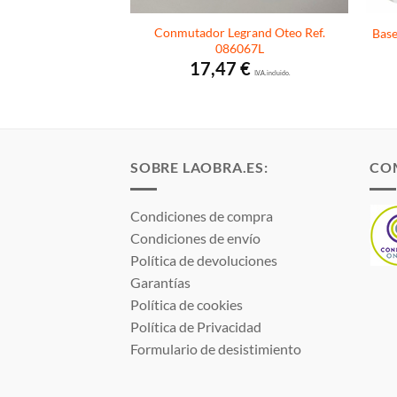
perficie blanco ref.:
Conmutador Legrand Oteo Ref.
Base
egrand Oteo
086067L
4
€
17,47
€
I.V.A. incluido.
I.V.A. incluido.
SOBRE LAOBRA.ES:
CO
Condiciones de compra
Condiciones de envío
Política de devoluciones
Garantías
Política de cookies
Política de Privacidad
Formulario de desistimiento