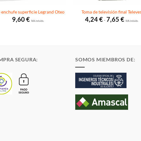
 enchufe superficie Legrand Oteo
Toma de televisión final Televe
Rango
9,60
€
4,24
€
7,65
€
-
I.V.A. incluido.
de
I.V.A. incluido.
precios:
desde
4,24 €
hasta
7,65 €
MPRA SEGURA:
SOMOS MIEMBROS DE: