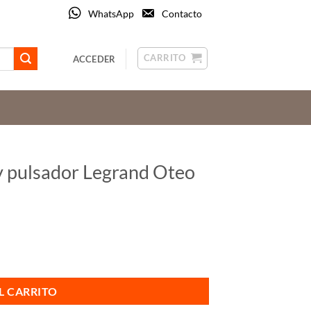
WhatsApp
Contacto
CARRITO
ACCEDER
y pulsador Legrand Oteo
o Ref. 086101L cantidad
L CARRITO