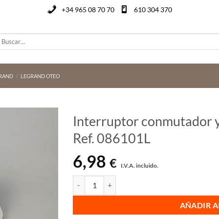
+34 965 08 70 70
610 304 370
uscar
or:
RAND
/
LEGRAND OTEO
Interruptor conmutador 
Ref. 086101L
6,98
€
I.V.A. incluido.
Interruptor conmutador y pulsador Legrand Ote
AÑADIR A