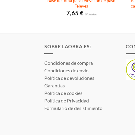
o Legrand Niloe Step
Base de toma para televisión de paso
Ba
 864520
Televes
ca
€
7,65
€
I.V.A. incluido.
I.V.A. incluido.
SOBRE LAOBRA.ES:
CO
Condiciones de compra
Condiciones de envío
Política de devoluciones
Garantías
Política de cookies
Política de Privacidad
Formulario de desistimiento