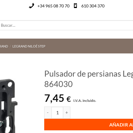
+34 965 08 70 70
610 304 370
uscar
or:
RAND
/
LEGRAND NILOÉ STEP
Pulsador de persianas Leg
864030
7,45
€
I.V.A. incluido.
Pulsador de persianas Legrand Niloé Step Ref. 
AÑADIR A