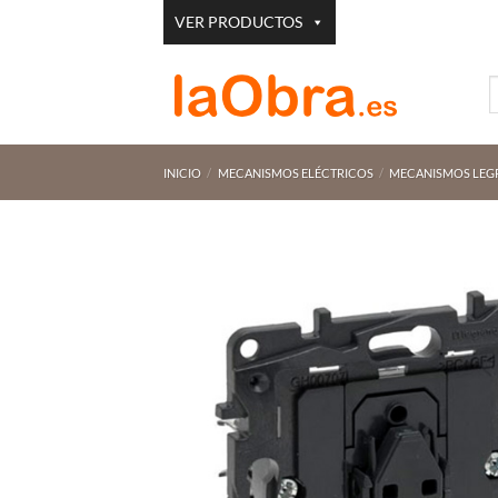
Saltar
VER PRODUCTOS
al
contenido
B
p
INICIO
/
MECANISMOS ELÉCTRICOS
/
MECANISMOS LEG