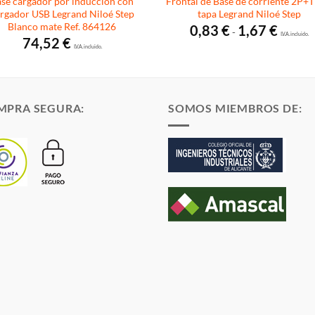
se cargador por inducción con
Frontal de Base de corriente 2P+T
rgador USB Legrand Niloé Step
tapa Legrand Niloé Step
Blanco mate Ref. 864126
Rango
0,83
€
1,67
€
-
de
I.V.A. incluido.
74,52
€
precios:
I.V.A. incluido.
desde
0,83 €
hasta
1,67 €
MPRA SEGURA:
SOMOS MIEMBROS DE: