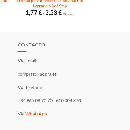
 con
Frontal para detector de movimiento
Legrand Niloé Step
Rango
1,77
€
3,53
€
-
de
I.V.A. incluido.
precios:
desde
1,77 €
hasta
3,53 €
CONTACTO:
Vía Email:
compras@laobra.es
Vía Teléfono:
+34 965 08 70 70
|
610 304 370
Vía
WhatsApp