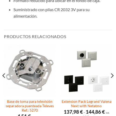
Formato reducido para ubicar en el fondo de caja.
Suministrado con pilas CR 2032 3V para su
alimentación.
PRODUCTOS RELACIONADOS
Base de toma para televisión
Extension Pack Legrand Valena
separadora puenteada Televes
Next with Netatmo
Ref.: 5270
Rango
137,98
€
144,86
€
-
de
I.V.A.