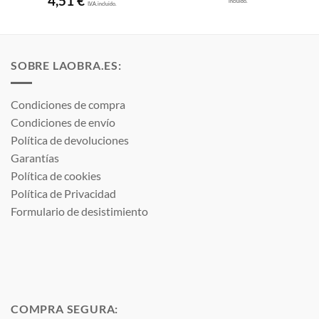
4,51
€
incluido.
precios
I.V.A. incluido.
desde
137,98
hasta
144,86
SOBRE LAOBRA.ES:
Condiciones de compra
Condiciones de envío
Política de devoluciones
Garantías
Política de cookies
Política de Privacidad
Formulario de desistimiento
COMPRA SEGURA: