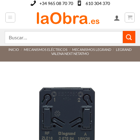
Saltar
+34 965 08 70 70
610 304 370
al
contenido
Buscar
por:
INICIO
/
MECANISMOS ELÉCTRICOS
/
MECANISMOS LEGRAND
/
LEGRAND
VALENA NEXT NETATMO