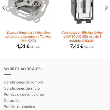
Base de toma para televisión
Conmutador Bticino Living
separadora puenteada Televes
NoW 10 AX-250 Vca de 1
Ref.: 5270
módulo K4003A
4,51
€
7,41
€
I.V.A. incluido.
I.V.A. incluido.
SOBRE LAOBRA.ES:
Condiciones de compra
Condiciones de envío
Política de devoluciones
Garantías
Política de cookies