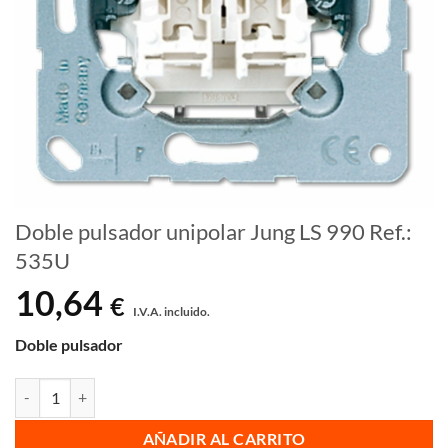
Doble pulsador unipolar Jung LS 990 Ref.:
535U
10,64
€
I.V.A. incluido.
Doble pulsador
Doble pulsador unipolar Jung LS 990 Ref.: 535U cantidad
AÑADIR AL CARRITO