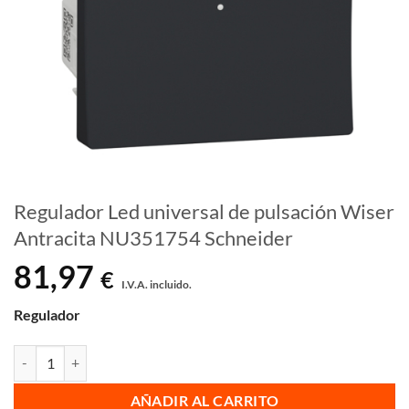
Regulador Led universal de pulsación Wiser
Antracita NU351754 Schneider
81,97
€
I.V.A. incluido.
Regulador
Regulador Led universal de pulsación Wiser Antracita NU351754 Sch
AÑADIR AL CARRITO