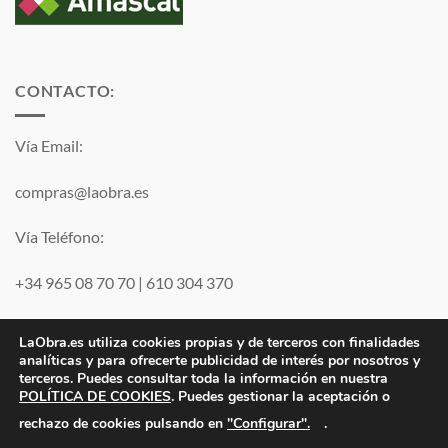
CONTACTO:
Vía Email:
compras@laobra.es
Vía Teléfono:
+34 965 08 70 70
|
610 304 370
Vía
WhatsApp
LaObra.es utiliza cookies propias y de terceros con finalidades
analíticas y para ofrecerte publicidad de interés por nosotros y
terceros. Puedes consultar toda la información en nuestra
Visa
PayPal
MasterCard
POLÍTICA DE COOKIES
. Puedes gestionar la aceptación o
"Configurar".
rechazo de cookies pulsando en
.
Electro JJ San Juan, S.L. | B53077459 | Inscrita en el Registro