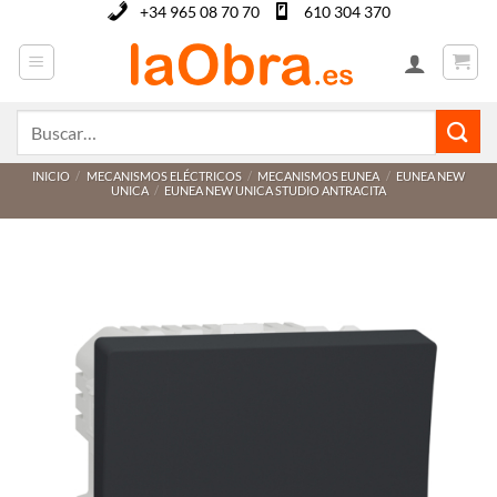
Saltar
+34 965 08 70 70
610 304 370
al
contenido
Buscar
por:
INICIO
/
MECANISMOS ELÉCTRICOS
/
MECANISMOS EUNEA
/
EUNEA NEW
UNICA
/
EUNEA NEW UNICA STUDIO ANTRACITA