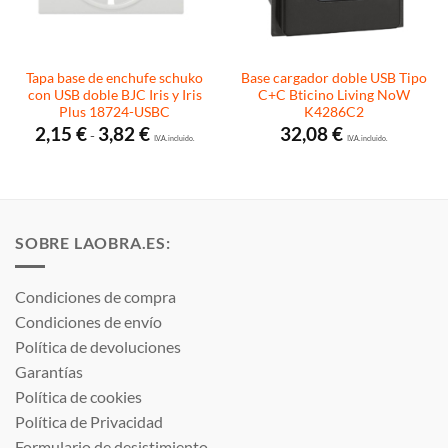
Tapa base de enchufe schuko
Base cargador doble USB Tipo
con USB doble BJC Iris y Iris
C+C Bticino Living NoW
Plus 18724-USBC
K4286C2
Rango
2,15
€
3,82
€
32,08
€
-
de
I.V.A. incluido.
I.V.A. incluido.
precios:
desde
2,15 €
hasta
3,82 €
SOBRE LAOBRA.ES:
Condiciones de compra
Condiciones de envío
Política de devoluciones
Garantías
Política de cookies
Política de Privacidad
Formulario de desistimiento