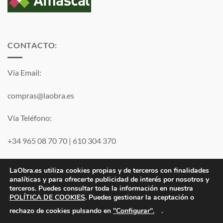
CONTACTO:
Vía Email:
compras@laobra.es
Vía Teléfono:
+34 965 08 70 70
|
610 304 370
Vía
WhatsApp
LaObra.es utiliza cookies propias y de terceros con finalidades
analíticas y para ofrecerte publicidad de interés por nosotros y
terceros. Puedes consultar toda la información en nuestra
Visa
PayPal
MasterCard
POLÍTICA DE COOKIES
. Puedes gestionar la aceptación o
"Configurar".
rechazo de cookies pulsando en
.
Electro JJ San Juan, S.L. | B53077459 | Inscrita en el Registro