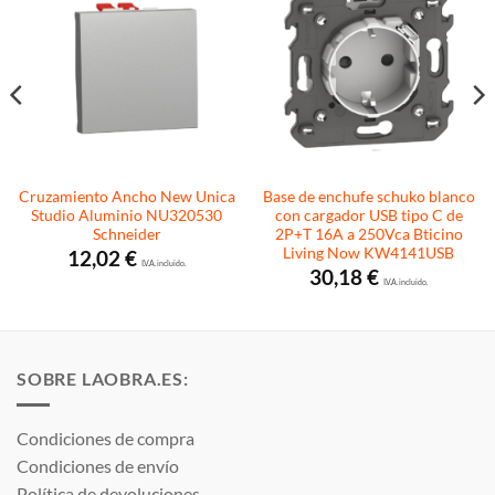
Cruzamiento Ancho New Unica
Base de enchufe schuko blanco
Studio Aluminio NU320530
con cargador USB tipo C de
Schneider
2P+T 16A a 250Vca Bticino
Living Now KW4141USB
12,02
€
I.V.A. incluido.
30,18
€
I.V.A. incluido.
SOBRE LAOBRA.ES:
Condiciones de compra
Condiciones de envío
Política de devoluciones