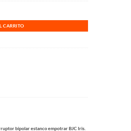
s cantidad
L CARRITO
rruptor bipolar estanco empotrar BJC Iris
.