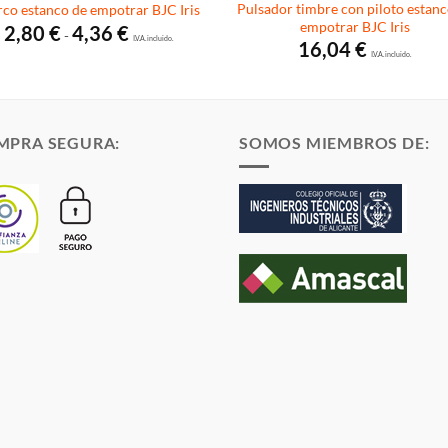
Pulsador timbre con piloto estanc
co estanco de empotrar BJC Iris
empotrar BJC Iris
Rango
2,80
€
4,36
€
-
de
I.V.A. incluido.
16,04
€
precios:
I.V.A. incluido.
desde
2,80 €
hasta
4,36 €
MPRA SEGURA:
SOMOS MIEMBROS DE: