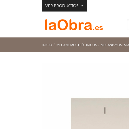
Saltar
VER PRODUCTOS
al
contenido
B
p
INICIO
/
MECANISMOS ELÉCTRICOS
/
MECANISMOS EST