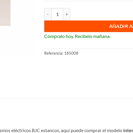
Interruptor bipolar estanco de empotrar BJC Iri
AÑADIR A
Cómpralo hoy. Recíbelo mañana.
Referencia:
185008
smos eléctricos BJC estancos, aquí puede comprar el modelo
inte