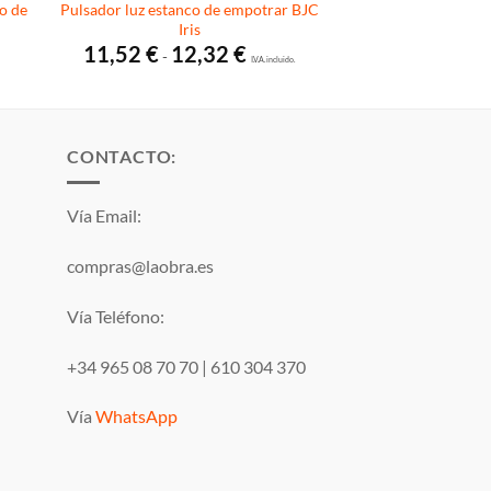
o de
Pulsador luz estanco de empotrar BJC
Iris
Rango
11,52
€
12,32
€
-
de
I.V.A. incluido.
precios:
desde
11,52 €
hasta
12,32 €
CONTACTO:
Vía Email:
compras@laobra.es
Vía Teléfono:
+34 965 08 70 70
|
610 304 370
Vía
WhatsApp