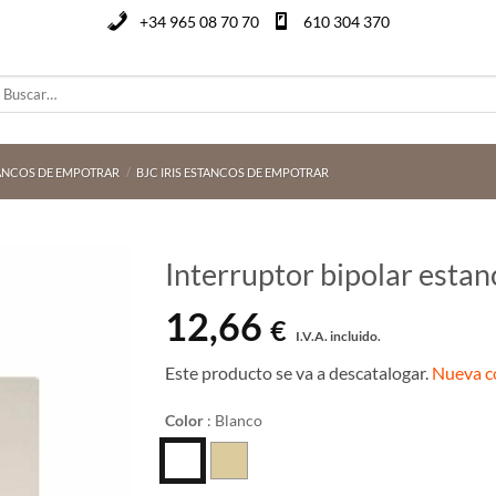
+34 965 08 70 70
610 304 370
uscar
or:
ANCOS DE EMPOTRAR
/
BJC IRIS ESTANCOS DE EMPOTRAR
Interruptor bipolar estan
12,66
€
I.V.A. incluido.
Este producto se va a descatalogar.
Nueva c
Color
:
Blanco