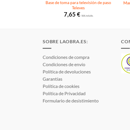
schucko estanco de
Base de toma para televisión de paso
Mar
r BJC Iris
Televes
0
€
7,65
€
I.V.A. incluido.
I.V.A. incluido.
SOBRE LAOBRA.ES:
CO
Condiciones de compra
Condiciones de envío
Política de devoluciones
Garantías
Política de cookies
Política de Privacidad
Formulario de desistimiento