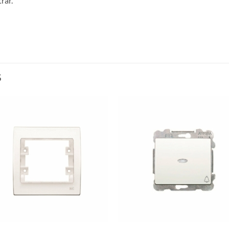
rar.
S