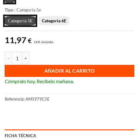
Tipo
:
Categoría 5e
Categoría 5E
Categoria 6E
11,97
€
I.V.A. incluido.
Toma datos informática Bticino Matix cantidad
AÑADIR AL CARRITO
Cómpralo hoy. Recíbelo mañana.
Referencia:
AM5979C5E
FICHA TÉCNICA