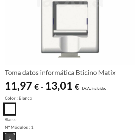
Toma datos informática Bticino Matix
11,97
13,01
Rango
€
€
-
I.V.A. incluido.
de
precios:
Color
:
Blanco
desde
11,97 €
hasta
Blanco
Nº Módulos
:
1
13,01 €
1