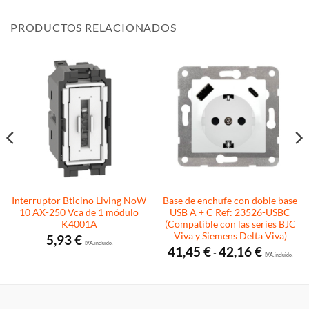
PRODUCTOS RELACIONADOS
Interruptor Bticino Living NoW
Base de enchufe con doble base
10 AX-250 Vca de 1 módulo
USB A + C Ref: 23526-USBC
K4001A
(Compatible con las series BJC
Viva y Siemens Delta Viva)
5,93
€
I.V.A. incluido.
Rango
41,45
€
42,16
€
-
de
I.V.A. incluido.
precios:
desde
41,45 €
hasta
42,16 €