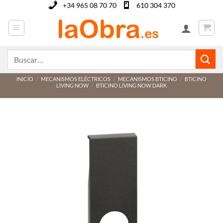
Saltar
+34 965 08 70 70
610 304 370
al
contenido
Buscar
por:
INICIO
/
MECANISMOS ELÉCTRICOS
/
MECANISMOS BTICINO
/
BTICINO
LIVING NOW
/
BTICINO LIVING NOW DARK