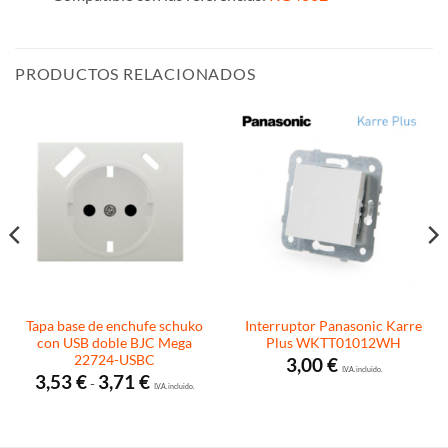
PRODUCTOS RELACIONADOS
Tapa base de enchufe schuko
Interruptor Panasonic Karre
con USB doble BJC Mega
Plus WKTT01012WH
22724-USBC
3,00
€
I.V.A. incluido.
Rango
3,53
€
3,71
€
-
de
I.V.A. incluido.
precios:
desde
3,53 €
hasta