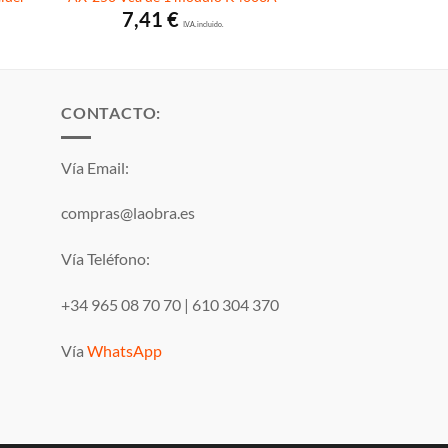
7,41
€
I.V.A. incluido.
CONTACTO:
Vía Email:
compras@laobra.es
Vía Teléfono:
+34 965 08 70 70
|
610 304 370
Vía
WhatsApp