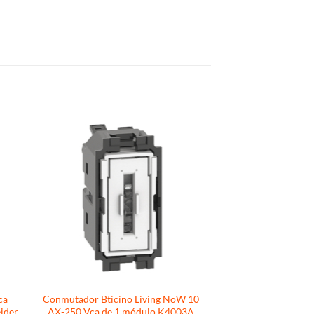
ca
Conmutador Bticino Living NoW 10
ider
AX-250 Vca de 1 módulo K4003A