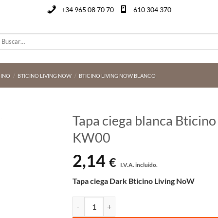
+34 965 08 70 70
610 304 370
uscar
or:
CINO
/
BTICINO LIVING NOW
/
BTICINO LIVING NOW BLANCO
Tapa ciega blanca Bticin
KW00
2,14
€
I.V.A. incluido.
Tapa ciega Dark
Bticino Living NoW
Tapa ciega blanca Bticino Living Now de 1 mód