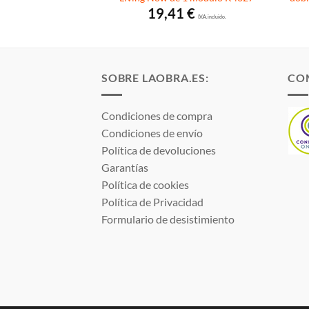
€
19,41
€
I.V.A. incluido.
I.V.A. incluido.
SOBRE LAOBRA.ES:
CO
Condiciones de compra
Condiciones de envío
Política de devoluciones
Garantías
Política de cookies
Política de Privacidad
Formulario de desistimiento