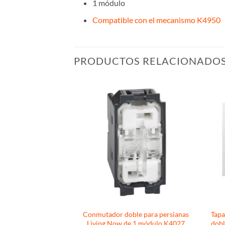
1 módulo
Compatible con el mecanismo K4950
PRODUCTOS RELACIONADO
emento en blanco
Conmutador doble para persianas
Tapa
 Plus WKTF00022WH
Living Now de 1 módulo K4027
dobl