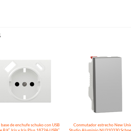
S
 base de enchufe schuko con USB
Conmutador estrecho New Uni
e BJC Iris y Iris Plus 18724-USBC
Studio Aluminio NU310330 Schne