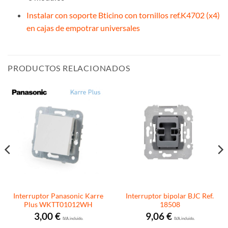
Instalar con soporte Bticino con tornillos ref.K4702 (x4)
en cajas de empotrar universales
PRODUCTOS RELACIONADOS
Interruptor Panasonic Karre
Interruptor bipolar BJC Ref.
Plus WKTT01012WH
18508
3,00
€
9,06
€
I.V.A. incluido.
I.V.A. incluido.