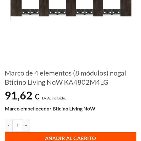
Marco de 4 elementos (8 módulos) nogal
Bticino Living NoW KA4802M4LG
91,62
€
I.V.A. incluido.
Marco embellecedor Bticino Living NoW
Marco de 4 elementos (8 módulos) nogal Bticino Living NoW KA480
AÑADIR AL CARRITO