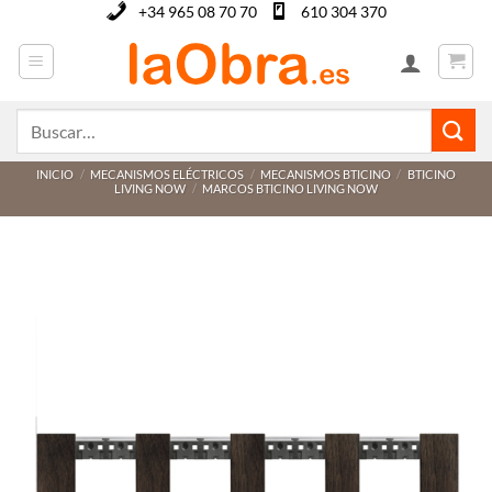
Saltar
+34 965 08 70 70
610 304 370
al
contenido
Buscar
por:
INICIO
/
MECANISMOS ELÉCTRICOS
/
MECANISMOS BTICINO
/
BTICINO
LIVING NOW
/
MARCOS BTICINO LIVING NOW