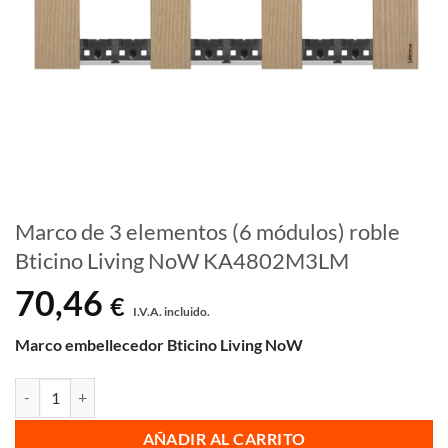
Marco de 3 elementos (6 módulos) roble
Bticino Living NoW KA4802M3LM
70,46
€
I.V.A. incluido.
Marco embellecedor Bticino Living NoW
Marco de 3 elementos (6 módulos) roble Bticino Living NoW KA480
AÑADIR AL CARRITO