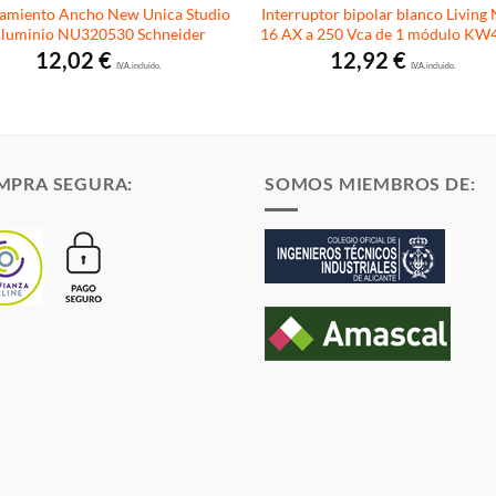
amiento Ancho New Unica Studio
Interruptor bipolar blanco Living
luminio NU320530 Schneider
16 AX a 250 Vca de 1 módulo KW
12,02
€
12,92
€
I.V.A. incluido.
I.V.A. incluido.
MPRA SEGURA:
SOMOS MIEMBROS DE: