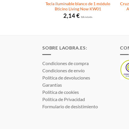
cino Living NoW 10
Tecla iluminable blanco de 1 módulo
Cruz
 1 módulo K4004
Bticino Living Now KW01
A
3
€
2,14
€
I.V.A. incluido.
I.V.A. incluido.
SOBRE LAOBRA.ES:
CO
Condiciones de compra
Condiciones de envío
Política de devoluciones
Garantías
Política de cookies
Política de Privacidad
Formulario de desistimiento