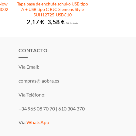
 Now
Tapa base de enchufe schuko USB tipo
4002
A + USB tipo C BJC Siemens Style
5UH12725-USBC10
Rango
2,17
€
3,58
€
-
de
I.V.A. incluido.
precios:
desde
2,17 €
hasta
3,58 €
CONTACTO:
Vía Email:
compras@laobra.es
Vía Teléfono:
+34 965 08 70 70
|
610 304 370
Vía
WhatsApp