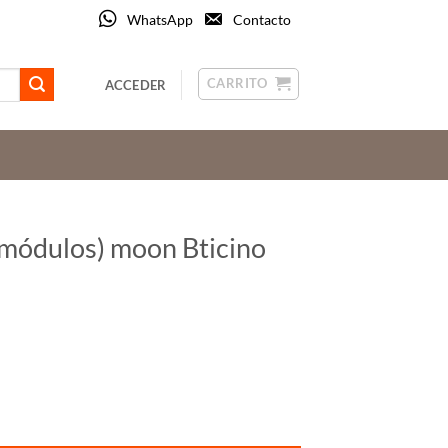
WhatsApp
Contacto
CARRITO
ACCEDER
 módulos) moon Bticino
no Living NoW KA4802NW cantidad