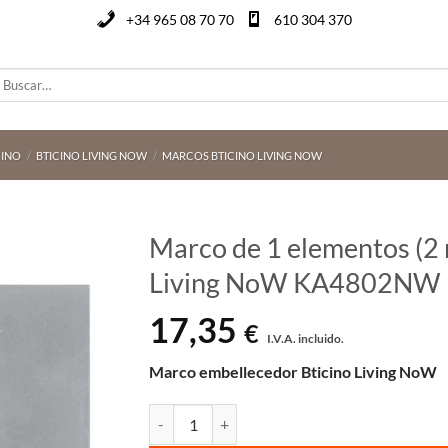
+34 965 08 70 70
610 304 370
uscar
or:
CINO
/
BTICINO LIVING NOW
/
MARCOS BTICINO LIVING NOW
Marco de 1 elementos (2
Living NoW KA4802NW
17,35
€
I.V.A. incluido.
Marco embellecedor Bticino Living NoW
Marco de 1 elementos (2 módulos) moon Btici