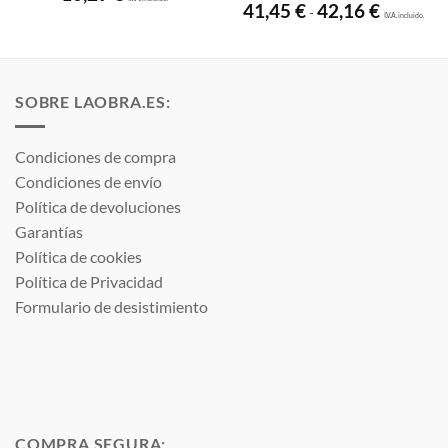
Rango
41,45
€
42,16
€
-
de
I.V.A. incluido.
precios:
desde
41,45 €
hasta
42,16 €
SOBRE LAOBRA.ES:
Condiciones de compra
Condiciones de envío
Política de devoluciones
Garantías
Política de cookies
Política de Privacidad
Formulario de desistimiento
COMPRA SEGURA: