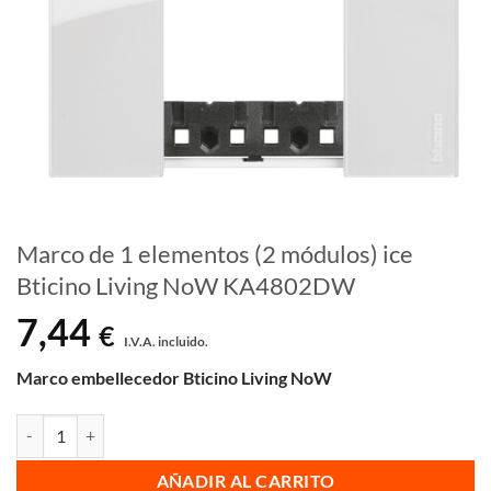
Marco de 1 elementos (2 módulos) ice
Bticino Living NoW KA4802DW
7,44
€
I.V.A. incluido.
Marco embellecedor Bticino Living NoW
Marco de 1 elementos (2 módulos) ice Bticino Living NoW KA4802D
AÑADIR AL CARRITO