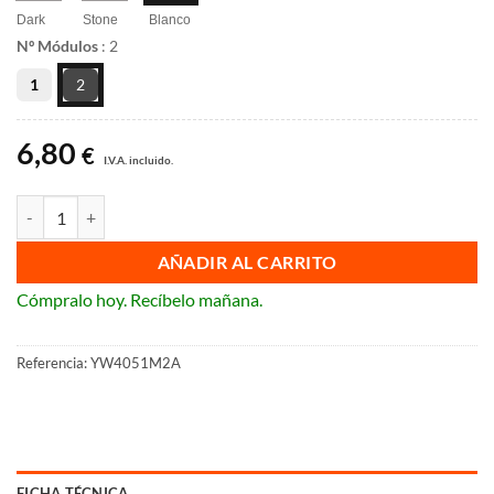
Dark
Stone
Blanco
Nº Módulos
:
2
1
2
6,80
€
I.V.A. incluido.
Interruptor axial Bticino Light Now (Blanco, Stone y Dark) cantidad
AÑADIR AL CARRITO
Cómpralo hoy. Recíbelo mañana.
Referencia:
YW4051M2A
FICHA TÉCNICA