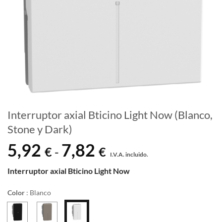
Interruptor axial Bticino Light Now (Blanco,
Stone y Dark)
5,92
7,82
Rango
€
€
-
I.V.A. incluido.
de
precios:
Interruptor axial Bticino Light Now
desde
5,92 €
Color
:
Blanco
hasta
7,82 €