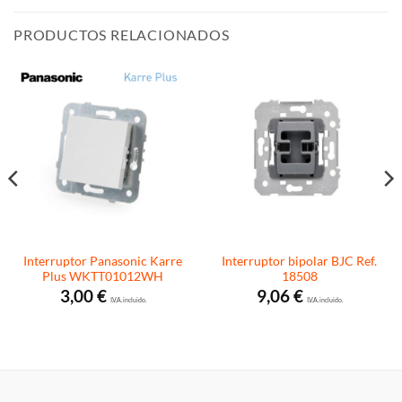
PRODUCTOS RELACIONADOS
Interruptor Panasonic Karre
Interruptor bipolar BJC Ref.
Plus WKTT01012WH
18508
3,00
€
9,06
€
I.V.A. incluido.
I.V.A. incluido.