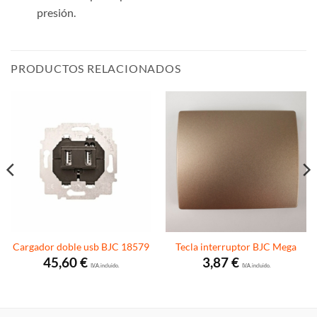
presión.
PRODUCTOS RELACIONADOS
Cargador doble usb BJC 18579
Tecla interruptor BJC Mega
45,60
€
3,87
€
I.V.A. incluido.
I.V.A. incluido.