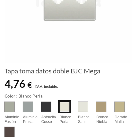
Tapa toma datos doble BJC Mega
4,76
€
I.V.A. incluido.
Color
:
Blanco Perla
Aluminio
Aluminio
Antracita
Blanco
Blanco
Bronce
Dorado
Fusión
Prusia
Cosso
Perla
Satín
Niebla
Malta