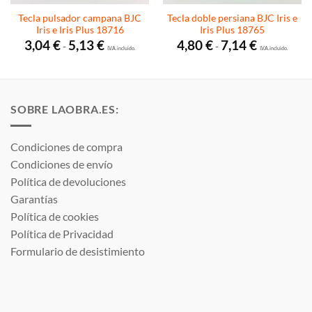
Tecla pulsador campana BJC
Tecla doble persiana BJC Iris e
Iris e Iris Plus 18716
Iris Plus 18765
Rango
Rango
3,04
€
5,13
€
4,80
€
7,14
€
-
-
de
I.V.A. incluido.
de
I.V.A. incluido.
precios:
precios:
desde
desde
3,04 €
4,80 €
hasta
hasta
5,13 €
7,14 €
SOBRE LAOBRA.ES:
Condiciones de compra
Condiciones de envío
Política de devoluciones
Garantías
Política de cookies
Política de Privacidad
Formulario de desistimiento