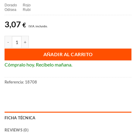
Dorado
Rojo
Odisea
Rubi
3,07
€
I.V.A. incluido.
Tecla interruptor bipolar BJC Iris e Iris Plus cantidad
AÑADIR AL CARRITO
Cómpralo hoy. Recíbelo mañana.
Referencia:
18708
FICHA TÉCNICA
REVIEWS (0)