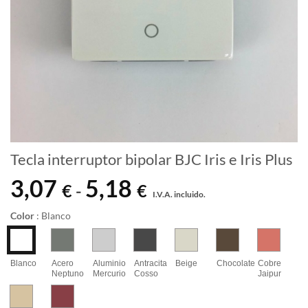
Tecla interruptor bipolar BJC Iris e Iris Plus
3,07
5,18
Rango
€
€
-
I.V.A. incluido.
de
precios:
Color
:
Blanco
desde
3,07 €
hasta
Blanco
Acero
Aluminio
Antracita
Beige
Chocolate
Cobre
Neptuno
Mercurio
Cosso
Jaipur
5,18 €