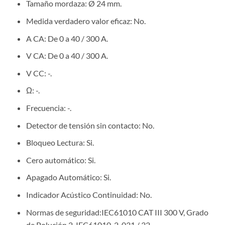
Tamaño mordaza: Ø 24 mm.
Medida verdadero valor eficaz: No.
A CA: De 0 a 40 / 300 A.
V CA: De 0 a 40 / 300 A.
V CC: -.
Ω: -.
Frecuencia: -.
Detector de tensión sin contacto: No.
Bloqueo Lectura: Si.
Cero automático: Si.
Apagado Automático: Si.
Indicador Acústico Continuidad: No.
Normas de seguridad:IEC61010 CAT III 300 V, Grado
de Polución 2, IEC61010-2-031 / 32.