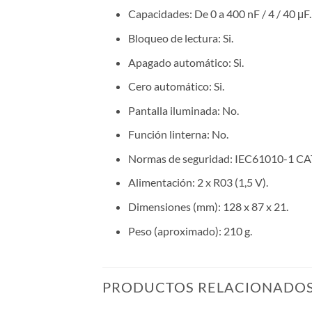
Capacidades: De 0 a 400 nF / 4 / 40 μF.
Bloqueo de lectura: Si.
Apagado automático: Si.
Cero automático: Si.
Pantalla iluminada: No.
Función linterna: No.
Normas de seguridad: IEC61010-1 CAT.
Alimentación: 2 x R03 (1,5 V).
Dimensiones (mm): 128 x 87 x 21.
Peso (aproximado): 210 g.
PRODUCTOS RELACIONADO