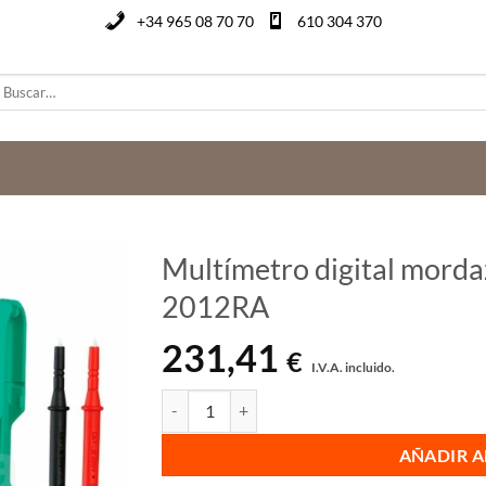
+34 965 08 70 70
610 304 370
uscar
or:
Multímetro digital mord
2012RA
231,41
€
I.V.A. incluido.
Multímetro digital mordaza Kyoritsu Kewmate 
AÑADIR A