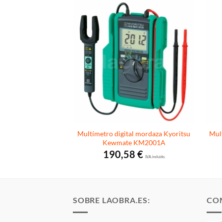
 profesional Kyoritsu
Multímetro digital mordaza Kyoritsu
Mult
062
Kewmate KM2001A
5
€
190,58
€
I.V.A. incluido.
I.V.A. incluido.
SOBRE LAOBRA.ES:
CO