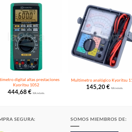
ímetro digital altas prestaciones
Multímetro analógico Kyoritsu 
Kyoritsu 1052
145,20
€
I.V.A. incluido.
444,68
€
I.V.A. incluido.
MPRA SEGURA:
SOMOS MIEMBROS DE: