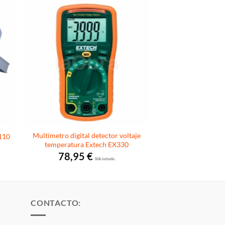
Multímetro digital detector voltaje
1110
temperatura Extech EX330
78,95
€
I.V.A. incluido.
CONTACTO: