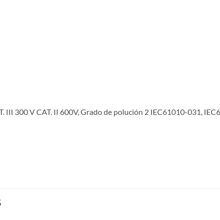
 III 300 V CAT. II 600V, Grado de polución 2 IEC61010-031, IE
S