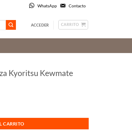
WhatsApp
Contacto
CARRITO
ACCEDER
aza Kyoritsu Kewmate
2012RA cantidad
L CARRITO