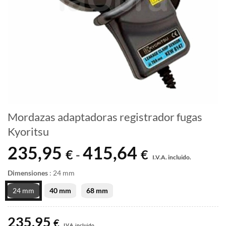
Mordazas adaptadoras registrador fugas
Kyoritsu
235,95
415,64
Rango
€
€
-
I.V.A. incluido.
de
precios:
Dimensiones
:
24 mm
desde
24 mm
40 mm
68 mm
235,95 €
hasta
235,95
415,64 €
€
I.V.A. incluido.