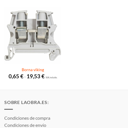
Borna viking
Rango
0,65
€
19,53
€
-
de
I.V.A. incluido.
precios:
desde
0,65 €
hasta
19,53 €
SOBRE LAOBRA.ES:
Condiciones de compra
Condiciones de envío