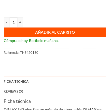
Regulador de luz universal DIMAX 542 plus S de Theben Ref:5420130
AÑADIR AL CARRITO
Cómpralo hoy. Recíbelo mañana.
Referencia:
TH5420130
FICHA TÉCNICA
REVIEWS (0)
Ficha técnica
DIMAX 542 plus S es un módulo de atenuación
DIMAX de