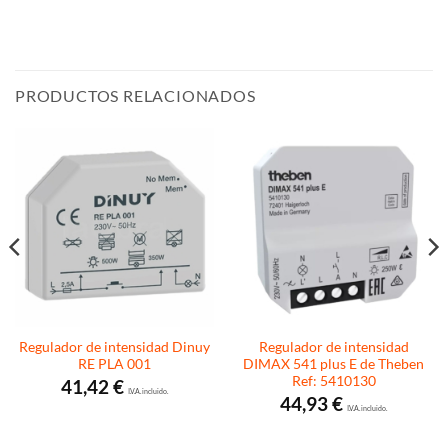
PRODUCTOS RELACIONADOS
Regulador de intensidad Dinuy
Regulador de intensidad
RE PLA 001
DIMAX 541 plus E de Theben
Ref: 5410130
41,42
€
I.V.A. incluido.
44,93
€
I.V.A. incluido.