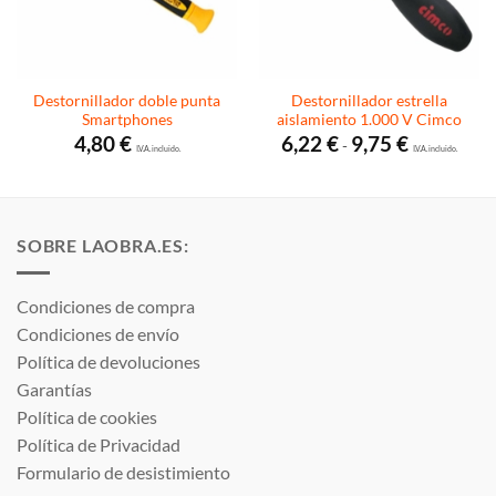
Destornillador doble punta
Destornillador estrella
Smartphones
aislamiento 1.000 V Cimco
Rango
4,80
€
6,22
€
9,75
€
-
I.V.A. incluido.
de
I.V.A. incluido.
precios:
desde
6,22 €
hasta
9,75 €
SOBRE LAOBRA.ES:
Condiciones de compra
Condiciones de envío
Política de devoluciones
Garantías
Política de cookies
Política de Privacidad
Formulario de desistimiento