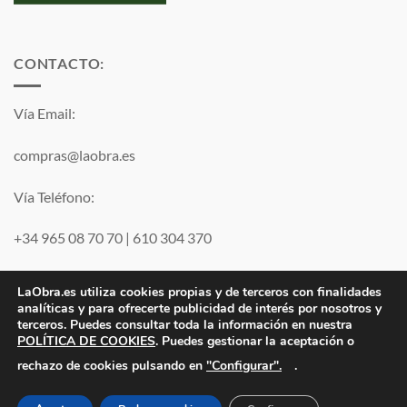
CONTACTO:
Vía Email:
compras@laobra.es
Vía Teléfono:
+34 965 08 70 70
|
610 304 370
Vía
WhatsApp
LaObra.es utiliza cookies propias y de terceros con finalidades
analíticas y para ofrecerte publicidad de interés por nosotros y
terceros. Puedes consultar toda la información en nuestra
POLÍTICA DE COOKIES
. Puedes gestionar la aceptación o
Visa
PayPal
MasterCard
"Configurar".
rechazo de cookies pulsando en
.
Electro JJ San Juan, S.L. | B53077459 | Inscrita en el Registro
Mercantil de Alicante Tomo 1869. Folio 132 Hoja A-35683.