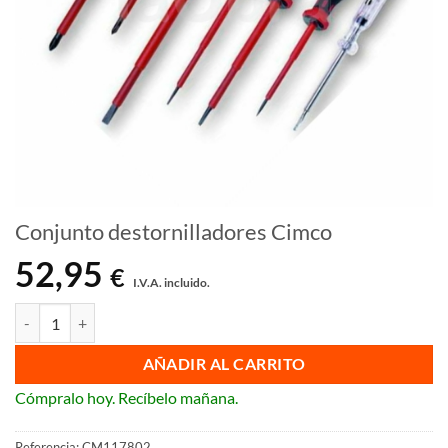
Conjunto destornilladores Cimco
52,95
€
I.V.A. incluido.
Conjunto destornilladores Cimco cantidad
AÑADIR AL CARRITO
Cómpralo hoy. Recíbelo mañana.
Referencia:
CM117802