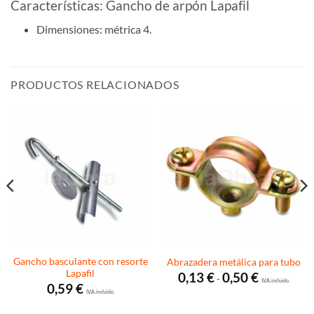
Características: Gancho de arpón Lapafil
Dimensiones: métrica 4.
PRODUCTOS RELACIONADOS
Gancho basculante con resorte
Abrazadera metálica para tubo
Lapafil
Rango
0,13
€
0,50
€
-
de
I.V.A. incluido.
0,59
€
precios:
I.V.A. incluido.
desde
0,13 €