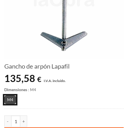
Gancho de arpón Lapafil
135,58
€
I.V.A. incluido.
Dimensiones
:
M4
M4
Gancho de arpón Lapafil cantidad