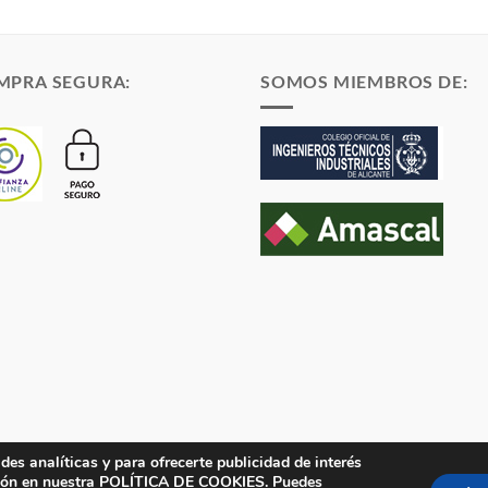
MPRA SEGURA:
SOMOS MIEMBROS DE:
des analíticas y para ofrecerte publicidad de interés
en el Registro Mercantil de Alicante Tomo 1869. Folio 132 Hoja A-35683.
ión en nuestra
POLÍTICA DE COOKIES
. Puedes