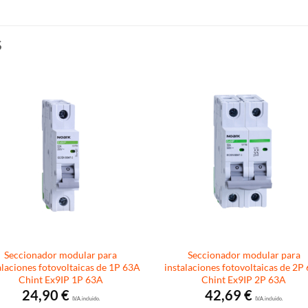
S
Seccionador modular para
Seccionador modular para
alaciones fotovoltaicas de 1P 63A
instalaciones fotovoltaicas de 2P
Chint Ex9IP 1P 63A
Chint Ex9IP 2P 63A
24,90
€
42,69
€
I.V.A. incluido.
I.V.A. incluido.