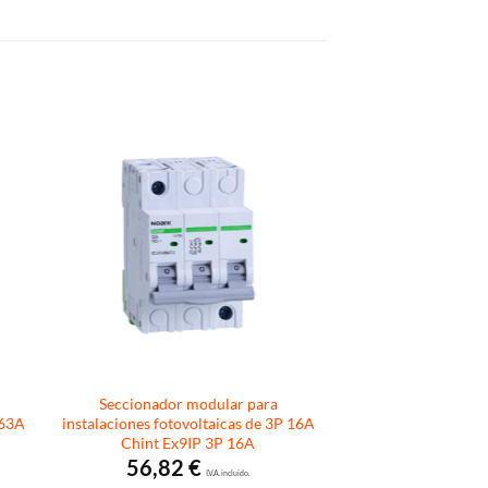
Seccionador modular para
 63A
instalaciones fotovoltaicas de 3P 16A
Chint Ex9IP 3P 16A
56,82
€
I.V.A. incluido.