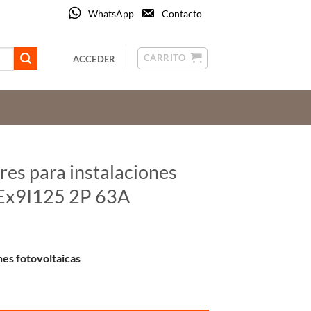
WhatsApp
Contacto
CARRITO
ACCEDER
res para instalaciones
: Ex9I125 2P 63A
nes fotovoltaicas
 fotovoltaicas Noark Ref: Ex9I125 2P 63A cantidad