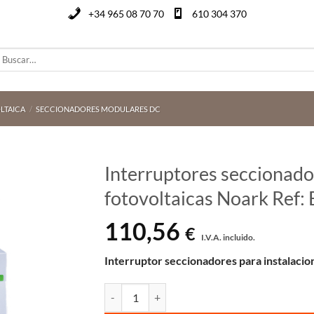
+34 965 08 70 70
610 304 370
uscar
or:
LTAICA
/
SECCIONADORES MODULARES DC
Interruptores seccionado
fotovoltaicas Noark Ref
110,56
€
I.V.A. incluido.
Interruptor seccionadores para instalacio
Interruptores seccionadores para instalaciones