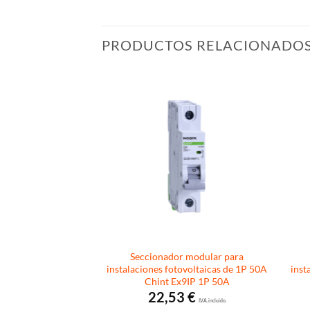
PRODUCTOS RELACIONADO
 modular para
Seccionador modular para
ovoltaicas de 4P 16A
instalaciones fotovoltaicas de 1P 50A
inst
9IP 4P 16A
Chint Ex9IP 1P 50A
2
€
22,53
€
I.V.A. incluido.
I.V.A. incluido.