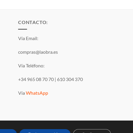
CONTACTO:
Vía Email:
compras@laobra.es
Vía Teléfono:
+34 965 08 70 70
|
610 304 370
Vía
WhatsApp
Visa
PayPal
MasterCard