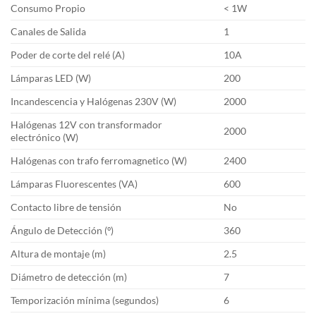
Consumo Propio
< 1W
Canales de Salida
1
Poder de corte del relé (A)
10A
Lámparas LED (W)
200
Incandescencia y Halógenas 230V (W)
2000
Halógenas 12V con transformador
2000
electrónico (W)
Halógenas con trafo ferromagnetico (W)
2400
Lámparas Fluorescentes (VA)
600
Contacto libre de tensión
No
Ángulo de Detección (º)
360
Altura de montaje (m)
2.5
Diámetro de detección (m)
7
Temporización mínima (segundos)
6