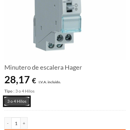
Minutero de escalera Hager
28,17
€
I.V.A. incluido.
Tipo
:
3 o 4 Hilos
3 o 4 Hilos
Minutero de escalera Hager cantidad