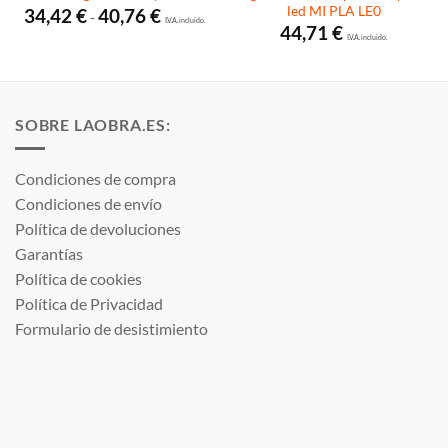
led MI PLA LE0
Rango
34,42
€
40,76
€
-
de
I.V.A. incluido.
44,71
€
precios:
I.V.A. incluido.
desde
34,42 €
hasta
40,76 €
SOBRE LAOBRA.ES:
Condiciones de compra
Condiciones de envío
Política de devoluciones
Garantías
Política de cookies
Política de Privacidad
Formulario de desistimiento