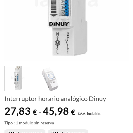
Interruptor horario analógico Dinuy
27,83
45,98
Rango
€
€
-
I.V.A. incluido.
de
precios:
Tipo
:
1 modulo sin reserva
desde