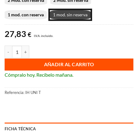
2 Mod. con reserva
2 Mod. sin reserva
27,83 €
hasta
1 mod. con reserva
1 mod. sin reserva
45,98 €
27,83
€
I.V.A. incluido.
Interruptor horario analógico Dinuy cantidad
AÑADIR AL CARRITO
Cómpralo hoy. Recíbelo mañana.
Referencia:
IH UNI T
FICHA TÉCNICA