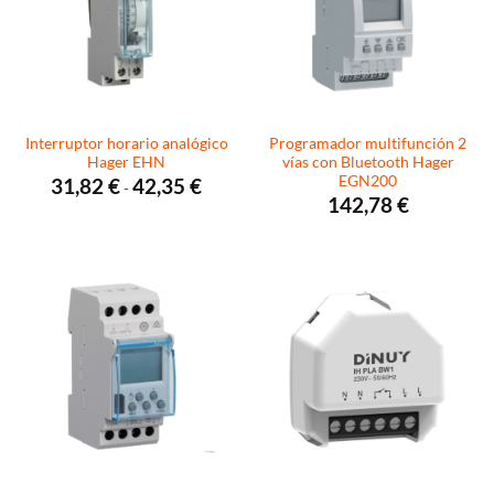
Interruptor horario analógico
Programador multifunción 2
Hager EHN
vías con Bluetooth Hager
EGN200
Rango
31,82
€
42,35
€
-
de
142,78
€
precios:
desde
31,82 €
hasta
42,35 €