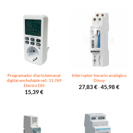
Programador diario/semanal
Interruptor horario analógico
digital enchufable ref.: 11.769
Dinuy
Electro DH
Rango
27,83
€
45,98
€
-
de
15,39
€
precios
desde
27,83 €
hasta
45,98 €