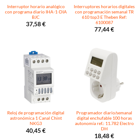
Interruptor horario analógico
Interruptores horarios digitales
con programa diario IHA-1-DIA
con programación semanal TR
BJC
610 top3 E Theben Ref:
6100087
37,58
€
77,44
€
Reloj de programación digital
Programador diario/semanal
astronómica 1 Canal Chint
digital enchufable 100 horas
NKG3
autonomía ref.: 11.782 Electro
DH
40,45
€
18,48
€