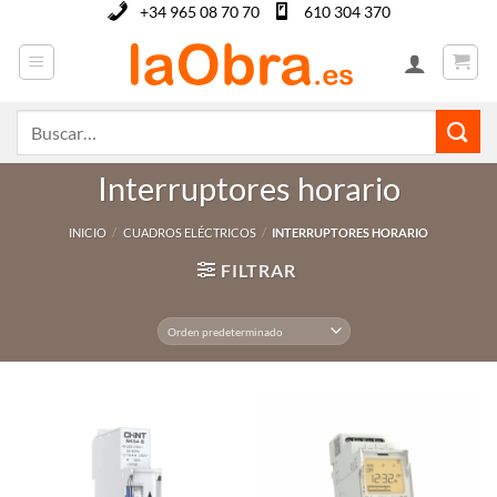
Saltar
+34 965 08 70 70
610 304 370
al
contenido
Buscar
por:
Interruptores horario
INICIO
/
CUADROS ELÉCTRICOS
/
INTERRUPTORES HORARIO
FILTRAR