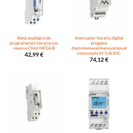
Reloj analógico de
Interruptor horario digital
programación horaria con
progama
reserva Chint NKG4-B
diario/semanal/mensual/anual
conmutada IH-1 de BJC
42,99
€
74,12
€