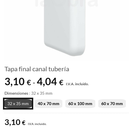
Tapa final canal tubería
3,10
4,04
Rango
€
€
-
I.V.A. incluido.
de
precios:
Dimensiones
:
32 x 35 mm
desde
32 x 35 mm
40 x 70 mm
60 x 100 mm
60 x 70 mm
3,10 €
hasta
3,10
4,04 €
€
I.V.A. incluido.