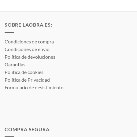
desde
desde
3,19 €
4,24 €
hasta
hasta
4,46 €
8,94 €
SOBRE LAOBRA.ES:
Condiciones de compra
Condiciones de envío
Política de devoluciones
Garantías
Política de cookies
Política de Privacidad
Formulario de desistimiento
COMPRA SEGURA: