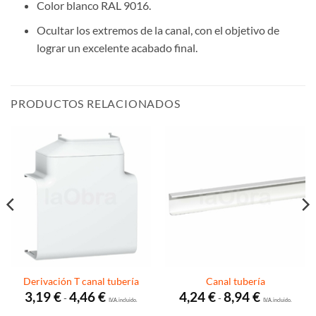
Color blanco RAL 9016.
Ocultar los extremos de la canal, con el objetivo de
lograr un excelente acabado final.
PRODUCTOS RELACIONADOS
Derivación T canal tubería
Canal tubería
Rango
Rango
3,19
€
4,46
€
4,24
€
8,94
€
-
-
de
I.V.A. incluido.
de
I.V.A. incluido.
precios:
precios: