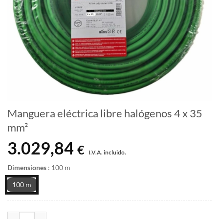
Manguera eléctrica libre halógenos 4 x 35
mm²
3.029,84
€
I.V.A. incluido.
Dimensiones
:
100 m
100 m
Manguera eléctrica libre halógenos 4 x 35 mm² cantidad