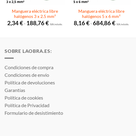
Manguera eléctrica libre
Manguera eléctrica libre
halógenos 3 x 2.5 mm²
halógenos 5 x 6 mm²
Rango
Rango
2,34
€
188,76
€
8,16
€
684,86
€
-
-
de
I.V.A. incluido.
de
I.V.A. incluido.
precios:
precios:
desde
desde
2,34 €
8,16 €
hasta
hasta
188,76 €
684,86 €
SOBRE LAOBRA.ES:
Condiciones de compra
Condiciones de envío
Política de devoluciones
Garantías
Política de cookies
Política de Privacidad
Formulario de desistimiento