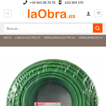
Saltar
+34 965 08 70 70
610 304 370
al
contenido
Buscar
por:
INICIO
/
CABLES ELÉCTRICOS
/
MANGUERAS ELÉCTRICAS
/
MANGUERAS RZ1-K