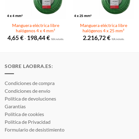
Manguera eléctrica libre
Manguera eléctrica libre
halógenos 4 x 4 mm²
halógenos 4 x 25 mm²
Rango
4,65
€
198,44
€
2.216,72
€
-
de
I.V.A. incluido.
I.V.A. incluido.
precios:
desde
4,65 €
hasta
198,44 €
SOBRE LAOBRA.ES:
Condiciones de compra
Condiciones de envío
Política de devoluciones
Garantías
Política de cookies
Política de Privacidad
Formulario de desistimiento