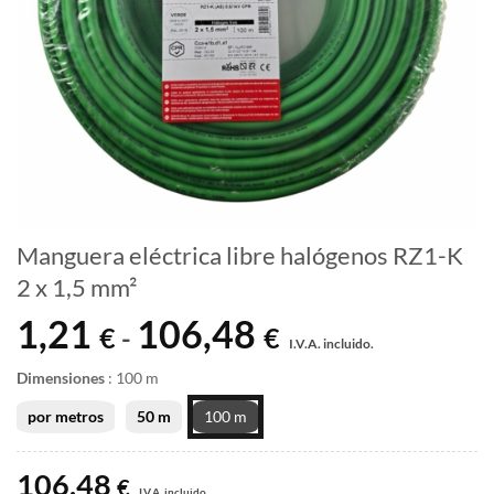
Manguera eléctrica libre halógenos RZ1-K
2 x 1,5 mm²
1,21
106,48
Rango
€
€
-
I.V.A. incluido.
de
precios:
Dimensiones
:
100 m
desde
por metros
50 m
100 m
1,21 €
hasta
106,48
106,48 €
€
I.V.A. incluido.