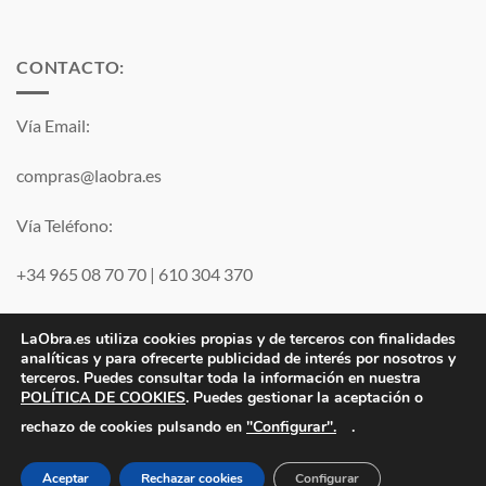
CONTACTO:
Vía Email:
compras@laobra.es
Vía Teléfono:
+34 965 08 70 70
|
610 304 370
Vía
WhatsApp
LaObra.es utiliza cookies propias y de terceros con finalidades
analíticas y para ofrecerte publicidad de interés por nosotros y
terceros. Puedes consultar toda la información en nuestra
POLÍTICA DE COOKIES
. Puedes gestionar la aceptación o
Visa
PayPal
MasterCard
"Configurar".
rechazo de cookies pulsando en
.
Electro JJ San Juan, S.L. | B53077459 | Inscrita en el Registro
Mercantil de Alicante Tomo 1869. Folio 132 Hoja A-35683.
Aceptar
Rechazar cookies
Configurar