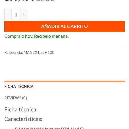
Manguera eléctrica libre halógenos RZ1-K 2 x 1,5 mm² cantidad
AÑADIR AL CARRITO
Cómpralo hoy. Recíbelo mañana.
Referencia:
MAN2X1,5LH100
FICHA TÉCNICA
REVIEWS (0)
Ficha técnica
Características:
Denominación técnica:
RZ1-K (AS).