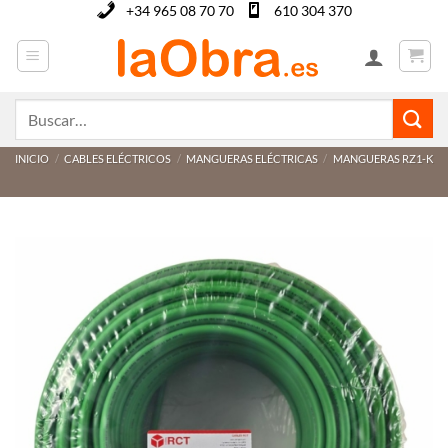
Saltar
+34 965 08 70 70
610 304 370
al
contenido
Buscar
por:
INICIO
/
CABLES ELÉCTRICOS
/
MANGUERAS ELÉCTRICAS
/
MANGUERAS RZ1-K