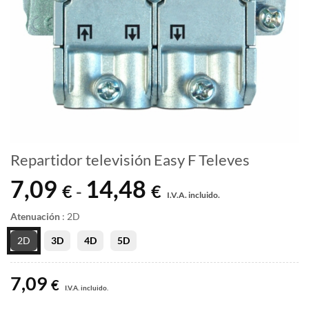
Repartidor televisión Easy F Televes
7,09
14,48
Rango
€
€
-
I.V.A. incluido.
de
precios:
Atenuación
:
2D
desde
2D
3D
4D
5D
7,09 €
hasta
7,09
14,48 €
€
I.V.A. incluido.