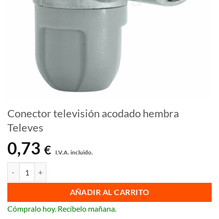
Conector televisión acodado hembra
Televes
0,73
€
I.V.A. incluido.
Conector televisión acodado hembra Televes cantidad
AÑADIR AL CARRITO
Cómpralo hoy. Recíbelo mañana.