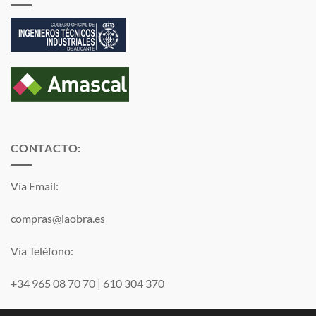
CONTACTO:
Vía Email:
compras@laobra.es
Vía Teléfono:
+34 965 08 70 70
|
610 304 370
Vía
WhatsApp