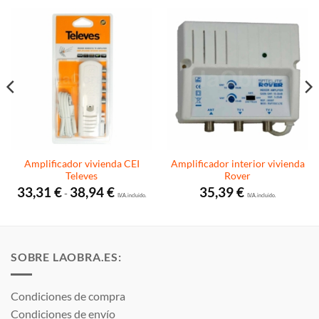
Amplificador vivienda CEI
Amplificador interior vivienda
Televes
Rover
Rango
33,31
€
38,94
€
35,39
€
-
de
I.V.A. incluido.
I.V.A. incluido.
precios:
desde
33,31 €
hasta
38,94 €
SOBRE LAOBRA.ES:
Condiciones de compra
Condiciones de envío