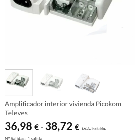
Amplificador interior vivienda Picokom
Televes
36,98
38,72
Rango
€
€
-
I.V.A. incluido.
de
precios:
Nº Salidas
:
1 salida