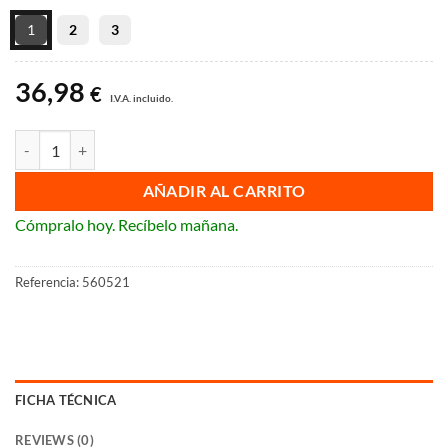
desde
1
2
3
36,98 €
hasta
36,98
38,72 €
€
I.V.A. incluido.
Amplificador interior vivienda Picokom Televes cantidad
AÑADIR AL CARRITO
Cómpralo hoy. Recíbelo mañana.
Referencia:
560521
FICHA TÉCNICA
REVIEWS (0)