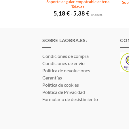
Soporte angular empotrable antena
ara antena Televes
Sop
Televes
Rango
1,95
€
de
I.V.A. incluido.
Rango
5,18
€
5,38
€
-
precios:
de
I.V.A. incluido.
desde
precios:
6,78 €
desde
hasta
5,18 €
11,95 €
hasta
5,38 €
SOBRE LAOBRA.ES:
CO
Condiciones de compra
Condiciones de envío
Política de devoluciones
Garantías
Política de cookies
Política de Privacidad
Formulario de desistimiento