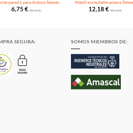
orte pared L para Antena Televés
Mástil enchufable antena Telev
6,75
€
12,18
€
I.V.A. incluido.
I.V.A. incluido.
MPRA SEGURA:
SOMOS MIEMBROS DE: