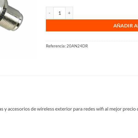
Descargador rayos para antena cantidad
AÑADIR A
Referencia:
20AN24DR
s y accesorios de wireless exterior para redes wifi al mejor preci