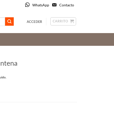
WhatsApp
Contacto
CARRITO
ACCEDER
antena
o
uido.
os:
e
 €
 €