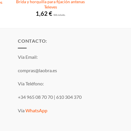
Brida y horquilla para fijación antenas
es
Televes
1,62
€
I.V.A. incluido.
CONTACTO:
Vía Email:
compras@laobra.es
Vía Teléfono:
+34 965 08 70 70
|
610 304 370
Vía
WhatsApp