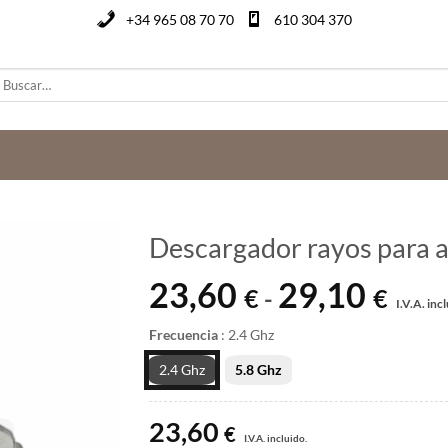
+34 965 08 70 70
610 304 370
uscar
or:
Descargador rayos para 
23,60
29,10
Rang
€
€
-
I.V.A. incl
de
preci
Frecuencia
:
2.4 Ghz
desd
2.4 Ghz
5.8 Ghz
23,60
hasta
23,60
29,10
€
I.V.A. incluido.