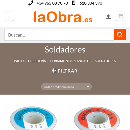
Saltar
+34 965 08 70 70
610 304 370
al
contenido
Buscar
por:
Soldadores
INICIO
/
FERRETERÍA
/
HERRAMIENTAS MANUALES
/
SOLDADORES
FILTRAR