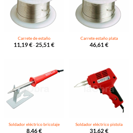
Carrete de estaño
Carrete estaño plata
Rango
11,19
€
25,51
€
46,61
€
-
de
precios:
desde
11,19 €
hasta
25,51 €
Soldador eléctrico bricolaje
Soldador eléctrico pistola
8,46
€
31,62
€