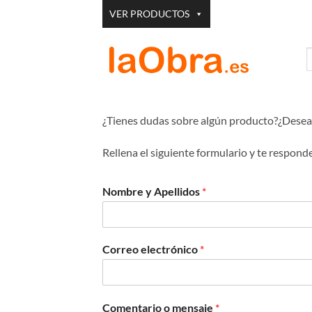
Saltar
VER PRODUCTOS
al
contenido
B
p
¿Tienes dudas sobre algún producto?¿Deseas
Rellena el siguiente formulario y te respon
Nombre y Apellidos
*
Correo electrónico
*
Comentario o mensaje
*