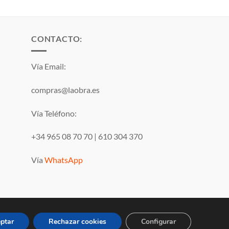
CONTACTO:
Vía Email:
compras@laobra.es
Vía Teléfono:
+34 965 08 70 70
|
610 304 370
Vía
WhatsApp
ptar
Rechazar cookies
Configurar
Visa
PayPal
MasterCard