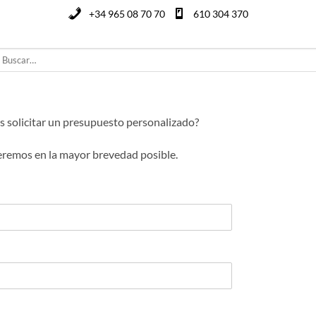
+34 965 08 70 70
610 304 370
uscar
or:
 solicitar un presupuesto personalizado?
deremos en la mayor brevedad posible.