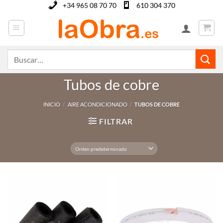
Saltar
+34 965 08 70 70
610 304 370
al
contenido
Buscar
por:
Tubos de cobre
INICIO
/
AIRE ACONDICIONADO
/
TUBOS DE COBRE
FILTRAR