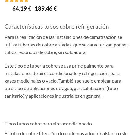
Valorado
Rango
64,19
€
189,46
€
-
de
con
5
de 5
precios:
desde
64,19 €
Características tubos cobre refrigeración
hasta
189,46 €
Para la realización de las instalaciones de climatización se
utiliza tuberías de cobre aisladas, que se caracterizan por ser
tubos redondos de cobre, sin soldadura.
Este tipo de tubería cobre se usa principalmente para
instalaciones de aire acondicionado y refrigeración, para
gases medicinales o vacío. También se suele emplear para
otro tipo de aplicaciones de agua, gas, calefacción (tubo
sanitario) y aplicaciones industriales en general.
Tipos tubos cobre para aire acondicionado
El tubo de cobre frigorífico lo podemos adquirir aislado o sin