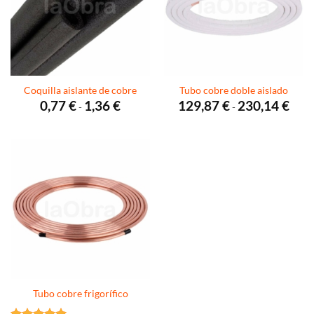
Coquilla aislante de cobre
Tubo cobre doble aislado
Rango
Rang
0,77
€
1,36
€
129,87
€
230,14
€
-
-
de
de
precios:
preci
desde
desde
0,77 €
129,8
hasta
hasta
1,36 €
230,1
Tubo cobre frigorífico